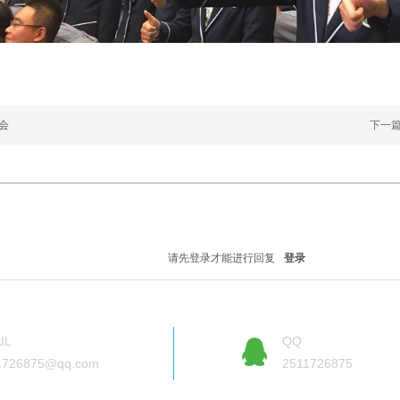
会
下一
请先登录才能进行回复
登录
IL
QQ
1726875@qq.com
2511726875