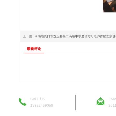
上一篇
河南省周口市沈丘县第二高级中学邀请方可老师作励志演讲
最新评论
CALL US
EMA
13922459059
251