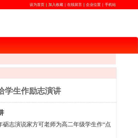
设为首页
|
加入收藏
|
在线留言
|
企业位置
|
手机站
给学生作励志演讲
讲
年砺志演说家方可老师为高二年级学生作“点